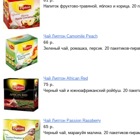
81
р.
Напиток фруктово-травяной, яблоко и корица. 20 
Чай Липтон Camomile Peach
66
р.
Зеленый чай, ромашка, персик. 20 пакетиков-пира
Чай Липтон African Red
75
р.
Черный чай и южноафриканский ройбуш. 20 пакет
Чай Липтон Passion Raspberry
65
р.
Черный чай, маракуйя малина. 20 пакетиков-пира