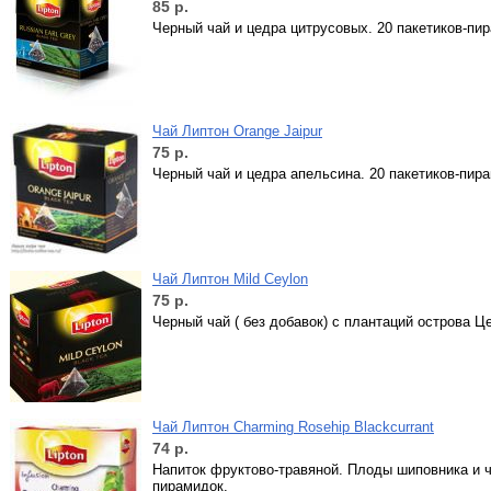
85
р.
Черный чай и цедра цитрусовых. 20 пакетиков-пи
Чай Липтон Orange Jaipur
75
р.
Черный чай и цедра апельсина. 20 пакетиков-пир
Чай Липтон Mild Ceylon
75
р.
Черный чай ( без добавок) с плантаций острова Ц
Чай Липтон Charming Rosehip Blackcurrant
74
р.
Напиток фруктово-травяной. Плоды шиповника и ч
пирамидок.