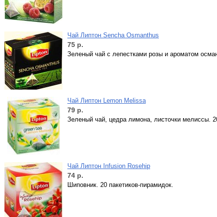
Чай Липтон Sencha Osmanthus
75
р.
Зеленый чай с лепестками розы и ароматом осман
Чай Липтон Lemon Melissa
79
р.
Зеленый чай, цедра лимона, листочки мелиссы. 2
Чай Липтон Infusion Rosehip
74
р.
Шиповник. 20 пакетиков-пирамидок.