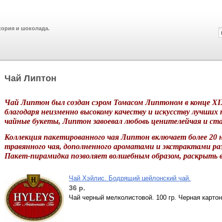
кория и шоколада.
Чай Липтон
Чай Липтон был создан сэром Томасом Липтоном в конце XIX
благодаря неизменно высокому качеству и искусству лучших
чайные букеты, Липтон завоевал любовь ценителейчая и ста
Коллекция пакетированного чая Липтон включает более 20 н
травянного чая, дополненного ароматами и экстрактами раз
Пакет-пирамидка позволяет волшебным образом, раскрыть в
Чай Хэйлис. Бодрящий цейлонский чай.
36
р.
Чай черный мелколистовой. 100 гр. Черная карто