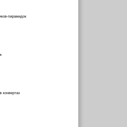
тиков-пирамидок
к
 в конвертах