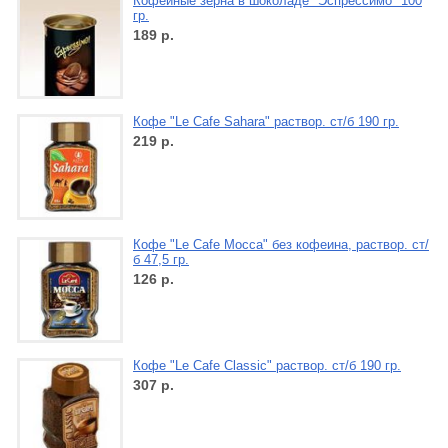
Кофейные зерна в шоколаде "Эспрессимо" 100
гр.
189
р.
Кофе "Le Cafe Sahara" раствор. ст/б 190 гр.
219
р.
Кофе "Le Cafe Mocca" без кофеина, раствор. ст/
б 47,5 гр.
126
р.
Кофе "Le Cafe Classic" раствор. ст/б 190 гр.
307
р.