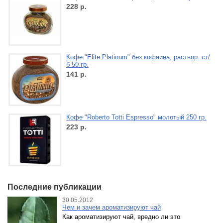
228
р.
Кофе "Elite Platinum" без кофеина, раствор. ст/
б 50 гр.
141
р.
Кофе "Roberto Totti Espresso" молотый 250 гр.
223
р.
Последние публикации
30.05.2012
Чем и зачем ароматизируют чай
Как ароматизируют чай, вредно ли это