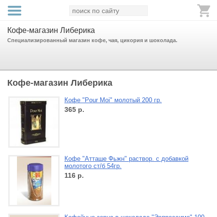
Кофе-магазин Либерика
Специализированный магазин кофе, чая, цикория и шоколада.
Кофе-магазин Либерика
Кофе "Pour Moi" молотый 200 гр.
365
р.
Кофе "Атташе Фьжн" раствор. с добавкой
молотого ст/б 54гр.
116
р.